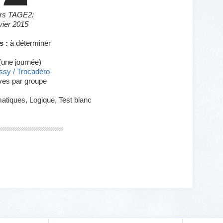
urs TAGE2:
nvier 2015
s :
à déterminer
(une journée)
ssy / Trocadéro
ves par groupe
tiques, Logique, Test blanc