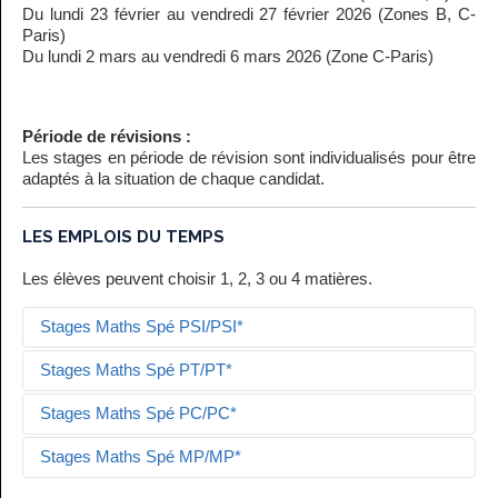
Du lundi 23 février au vendredi 27 février 2026 (Zones B, C-
Paris)
Du lundi 2 mars au vendredi 6 mars 2026 (Zone C-Paris)
Période de révisions :
Les stages en période de révision sont individualisés pour être
adaptés à la situation de chaque candidat.
LES EMPLOIS DU TEMPS
Les élèves peuvent choisir 1, 2, 3 ou 4 matières.
Stages Maths Spé PSI/PSI*
Stages Maths Spé PT/PT*
S'inscrire en ligne
Stages Maths Spé PC/PC*
Télécharger le bulletin d'inscription
S'inscrire en ligne
Stages Maths Spé MP/MP*
Télécharger le bulletin d'inscription
S'inscrire en ligne
09H-11H
11H-13H
14H-16H
16H-18H
HORAIRES