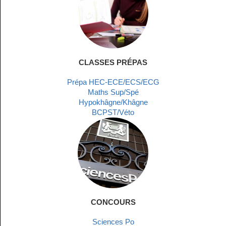
CLASSES PRÉPAS
Prépa HEC-ECE/ECS/ECG
Maths Sup/Spé
Hypokhâgne/Khâgne
BCPST/Véto
CONCOURS
Sciences Po