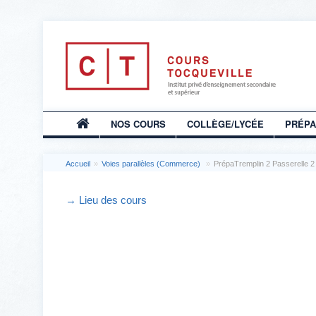
NOS COURS
COLLÈGE/LYCÉE
PRÉP
Accueil
»
Voies parallèles (Commerce)
»
PrépaTremplin 2 Passerelle 
→ Lieu des cours