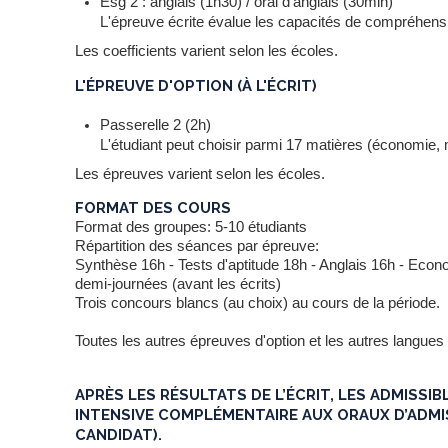
Esg 2 : anglais (1h30) / oral d'anglais (30min)
L'épreuve écrite évalue les capacités de compréhensi
Les coefficients varient selon les écoles.
L'ÉPREUVE D'OPTION (À L'ÉCRIT)
Passerelle 2 (2h)
L'étudiant peut choisir parmi 17 matières (économie, m
Les épreuves varient selon les écoles.
FORMAT DES COURS
Format des groupes: 5-10 étudiants
Répartition des séances par épreuve:
Synthèse 16h - Tests d'aptitude 18h - Anglais 16h - Econo
demi-journées (avant les écrits)
Trois concours blancs (au choix) au cours de la période.
Toutes les autres épreuves d'option et les autres langues
APRÈS LES RÉSULTATS DE L’ÉCRIT, LES ADMISSI
INTENSIVE COMPLÉMENTAIRE AUX ORAUX D’ADMI
CANDIDAT).